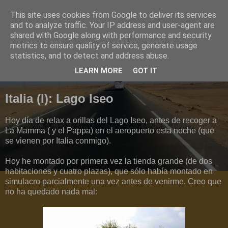
This site uses cookies from Google to deliver its services
Porquesí (así, tójunto)
and to analyze traffic. Your IP address and user-agent are
shared with Google along with performance and security
metrics to ensure quality of service, generate usage
Porque a veces no hace falta una buena razón ...
statistics, and to detect and address abuse.
LEARN MORE
GOT IT
lunes, 23 de mayo de 2011
Italia (I): Lago Iseo
Hoy día de relax a orillas del Lago Iseo, antes de recoger a
La Mamma ( y el Pappa) en el aeropuerto esta noche (que
se vienen por Italia conmigo).
Hoy he montado por primera vez la tienda grande (de dos
habitaciones y cuatro plazas), que sólo había montado en
simulacro parcialmente una vez antes de venirme. Creo que
no ha quedado nada mal: